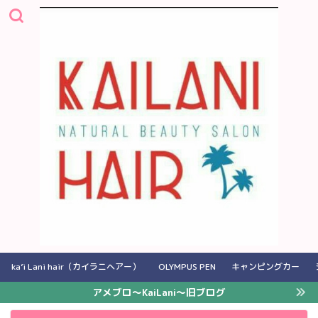
ka’i Lani hair（カイラニヘアー）
OLYMPUS PEN
キャンピングカー
アメブロ〜KaiLani〜旧ブログ