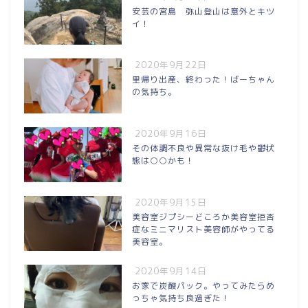
安芸の宮島 弥山登山は意外とキツ
イ！
2020年9月22日
里帰り出産、終わった！ばーちゃん
の気持ち。
2020年9月16日
その体調不良や異常な抜け毛や鬱状
態は○○かも！
2020年9月15日
美容室ジプシーどころか美容室拒否
症なミニマリスト美容師がやってる
美容室。
2020年9月14日
お家で炭酸パック。やってみたらめ
っちゃ気持ち良過ぎた！