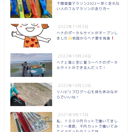
下関海響マラソン2022〜早く走れな
い人のフルマラソンの走り方〜
2022年11月3日
ヘナのポータルサイトがオープンし
ました
岩国からヘナ愛を発進
2022年10月24日
ヘナと海と空に誓う〜ヘナのポータ
ルサイトができるんだって！
2022年10月22日
リハビリブログ〜心も体も休みなが
らでいいね！
2021年9月13日
私、１０００円カットで働いてまし
た！〜実際、千円カットで働いてみ
てどうだったの？って話