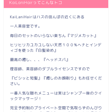
KaiLaniHairってこんなトコ
KaiLaniHairはハスの田んぼの近くにある
一人美容室です。
毎日のセットのいらない楽ちん『マジメカット』
ヒリヒリカユカユしない天然１００%ヘナとインデ
ィゴを使った『白髪染め』
最高の癒し、、、『ヘッドスパ』
理容師、美容師のダブルライセンスですので
『ビシッと短髪』『癒しのお顔剃り』もお任せくだ
さい。
一番人気な隠れメニューは実はシャンプー後のクイ
ックマッサージ！
完全予約制のプライベート空間で気取らずのんびり