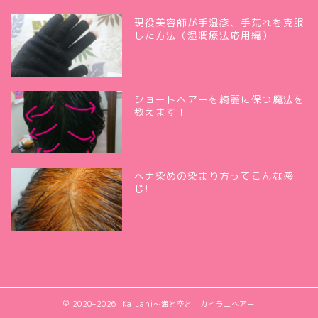
現役美容師が手湿疹、手荒れを克服
した方法（湿潤療法応用編）
ショートヘアーを綺麗に保つ魔法を
教えます！
ヘナ染めの染まり方ってこんな感
じ!
2020–2026 KaiLani〜海と空と カイラニヘアー