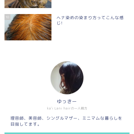
10
ヘナ染めの染まり方ってこんな感
じ!
ゆっきー
ka'i Lani hairの一人親方
理容師、美容師、シングルマザー、ミニマムな暮らしを
目指してます。