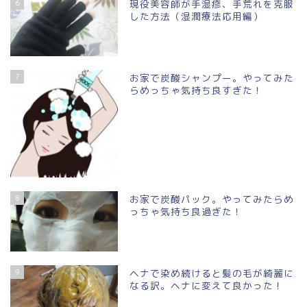
6
現役美容師が手湿疹、手荒れを克服
した方法（湿潤療法応用編）
7
お家で炭酸シャンプー。やってみた
らめっちゃ気持ち良すぎた！
8
お家で炭酸パック。やってみたらめ
っちゃ気持ち良過ぎた！
9
ヘナで染め続けると髪の毛が綺麗に
なる訳。ヘナに変えて良かった！