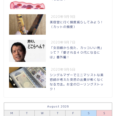
2020年9月9日
美容室に行く頻度減らしてみよう！
（カットの頻度）
2020年9月7日
「女目線から見た、カッコいい男」
って？「愛される４０代になるに
は」番外編！
2020年9月6日
シングルマザーでミニマリストな美
容師が考えた突然の出費が怖くなく
なる方法。お金のローリングストッ
ク！
August 2026
M
T
W
T
F
S
S