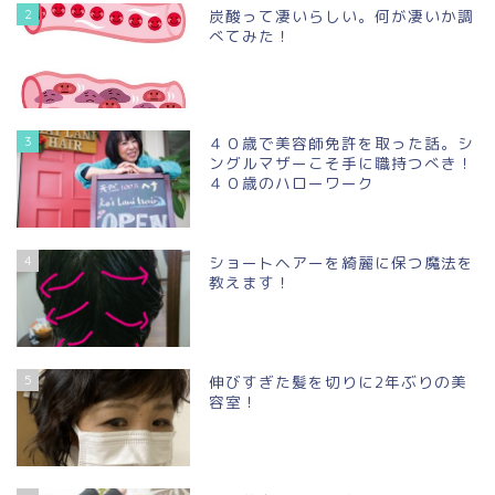
2
炭酸って凄いらしい。何が凄いか調
べてみた！
3
４０歳で美容師免許を取った話。シ
ングルマザーこそ手に職持つべき！
４０歳のハローワーク
4
ショートヘアーを綺麗に保つ魔法を
教えます！
5
伸びすぎた髪を切りに2年ぶりの美
容室！