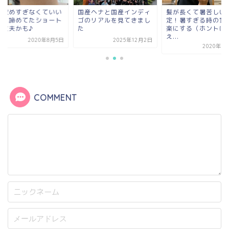
は収めすぎなくていい
国産ヘナと国産インディ
髪が長くて暑苦しい
だ！諦めてたショート
ゴのリアルを見てきまし
定！暑すぎる時の家
大丈夫かも♪
た
楽にする（ホントは
え...
2020年8月5日
2025年12月2日
2020年8
COMMENT