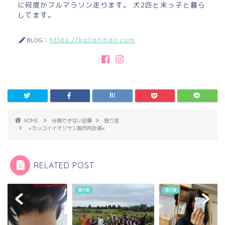
に何度かフルマラソン走ります。 犬2匹と末っ子と暮ら
してます。
https://kailanihair.com
BLOG：
HOME
分類できない記事
独り言
⭐︎カッコイイオジサン製作所計画⭐︎
RELATED POST
言
独り言
独り言