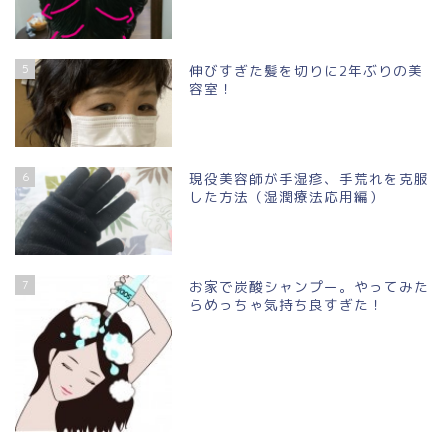
5
伸びすぎた髪を切りに2年ぶりの美
容室！
6
現役美容師が手湿疹、手荒れを克服
した方法（湿潤療法応用編）
7
お家で炭酸シャンプー。やってみた
らめっちゃ気持ち良すぎた！