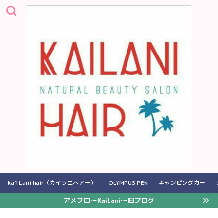
ka’i Lani hair（カイラニヘアー）
OLYMPUS PEN
キャンピングカー
アメブロ〜KaiLani〜旧ブログ