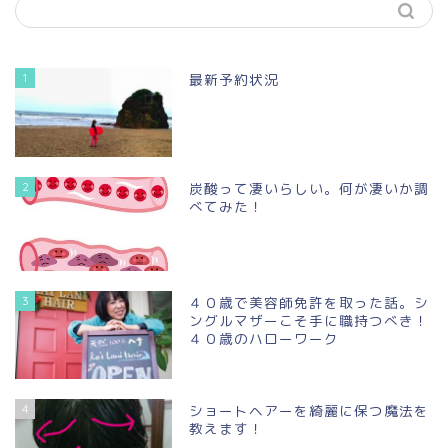
1
最新予約状況
2
炭酸って凄いらしい。何が凄いか調
べてみた！
3
４０歳で美容師免許を取った話。シ
ングルマザーこそ手に職持つべき！
４０歳のハローワーク
4
ショートヘアーを綺麗に保つ魔法を
教えます！