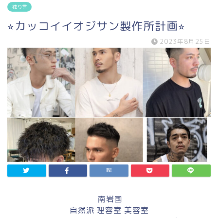
独り言
⭐︎カッコイイオジサン製作所計画⭐︎
2023年8月25日
南岩国
自然派 理容室 美容室