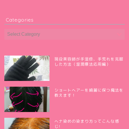
Categories
現役美容師が手湿疹、手荒れを克服
した方法（湿潤療法応用編）
ショートヘアーを綺麗に保つ魔法を
教えます！
ヘナ染めの染まり方ってこんな感
じ!