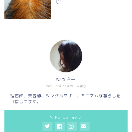
じ!
ゆっきー
ka'i Lani hairの一人親方
理容師、美容師、シングルマザー、ミニマムな暮らしを
目指してます。
＼ Follow me ／