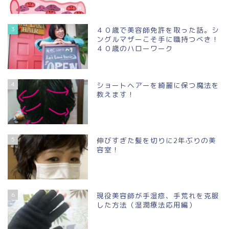
3
４０歳で美容師免許を取った話。シ
ングルマザーこそ手に職持つべき！
４０歳のハローワーク
4
ショートヘアーを綺麗に保つ魔法を
教えます！
5
伸びすぎた髪を切りに2年ぶりの美
容室！
6
現役美容師が手湿疹、手荒れを克服
した方法（湿潤療法応用編）