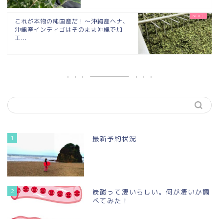
これが本物の純国産だ！〜沖縄産ヘナ、
沖縄産インディゴはそのまま沖縄で加
工...
1
最新予約状況
2
炭酸って凄いらしい。何が凄いか調
べてみた！