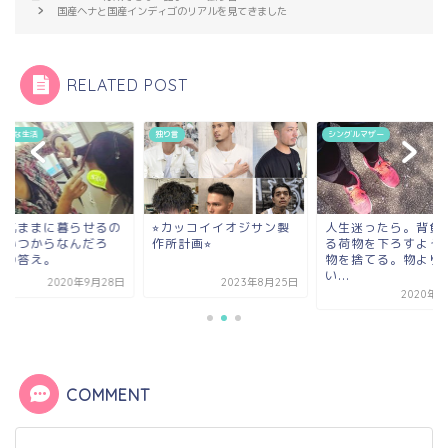
国産ヘナと国産インディゴのリアルを見てきました
RELATED POST
マムな生活
独り言
シングルマザー
由気ままに暮らせるの
⭐︎カッコイイオジサン製
人生迷ったら。背負
ていつからなんだろ
作所計画⭐︎
る荷物を下ろすよう
？の答え。
物を捨てる。物より
い...
2020年9月28日
2023年8月25日
2020年9
COMMENT