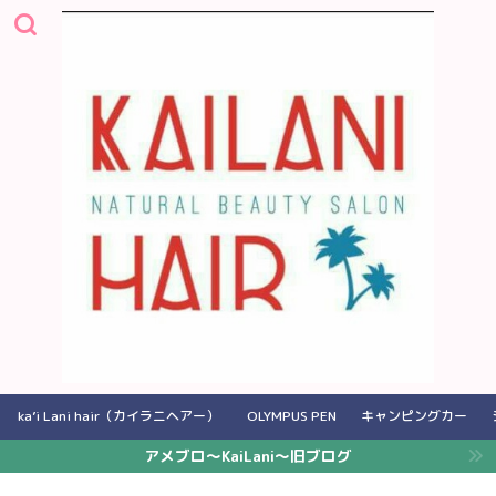
ka’i Lani hair（カイラニヘアー）
OLYMPUS PEN
キャンピングカー
アメブロ〜KaiLani〜旧ブログ