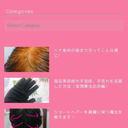
Categories
ヘナ染めの染まり方ってこんな感
じ!
現役美容師が手湿疹、手荒れを克服
した方法（湿潤療法応用編）
ショートヘアーを綺麗に保つ魔法を
教えます！