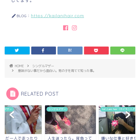
してます。
https://kailanihair.com
BLOG：
HOME
シングルマザー
意味がない事だから面白い。男の子を育てて知った事。
RELATED POST
シングルマザー
ka'i Lani hair（カイラニヘアー）
シング
走ったり
人生迷ったら。背負って
嫌いな仕事と好きな仕
ただ