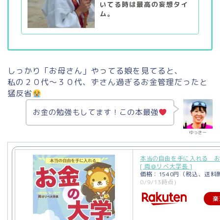
いてる時は最高の妄想タイ
ム。
しっかり「お母さん」やってる娘を見てると、
私の２０代〜３０代、ずさん過ぎるお金管理だったと
猛反省
お金の勉強もしてます！この本最強
ゆっきー
本当の自由を手に入れる 
[ 両＠リベ大学長 ]
価格：1540円（税込、送料
0/9/13時点)
楽