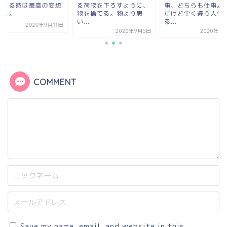
高の妄想
る荷物を下ろすように、
事、どちらも仕事。同じ
歩い
物を捨てる。物より思
だけど全く違う人生にな
タイ
い...
る...
年9月11日
2020年9月5日
2020年10月5日
COMMENT
Save my name, email, and website in this