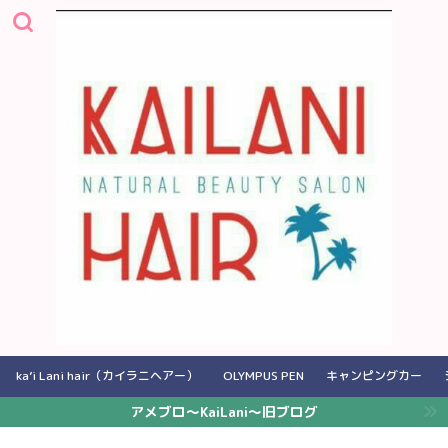
ka’i Lani hair（カイラニヘアー）
OLYMPUS PEN
キャンピングカー
アメブロ〜KaiLani〜旧ブログ