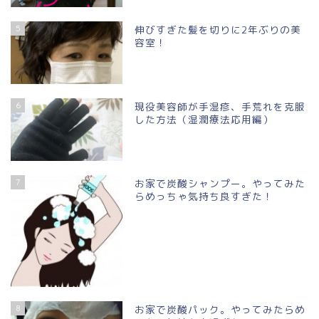
5
伸びすぎた髪を切りに2年ぶりの美
容室！
6
現役美容師が手湿疹、手荒れを克服
した方法（湿潤療法応用編）
7
お家で炭酸シャンプー。やってみた
らめっちゃ気持ち良すぎた！
8
お家で炭酸パック。やってみたらめ