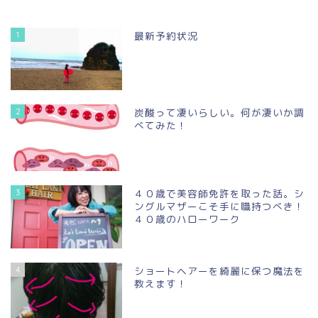
1
最新予約状況
2
炭酸って凄いらしい。何が凄いか調
べてみた！
3
４０歳で美容師免許を取った話。シ
ングルマザーこそ手に職持つべき！
４０歳のハローワーク
4
ショートヘアーを綺麗に保つ魔法を
教えます！