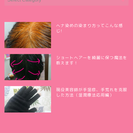
ヘナ染めの染まり方ってこんな感
じ!
ショートヘアーを綺麗に保つ魔法を
教えます！
現役美容師が手湿疹、手荒れを克服
した方法（湿潤療法応用編）