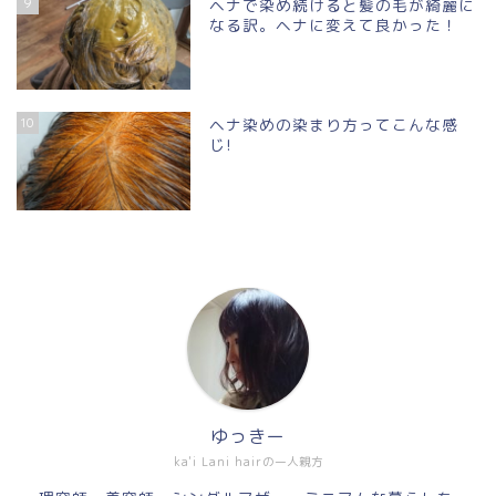
9
ヘナで染め続けると髪の毛が綺麗に
なる訳。ヘナに変えて良かった！
10
ヘナ染めの染まり方ってこんな感
じ!
ゆっきー
ka'i Lani hairの一人親方