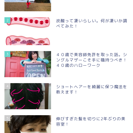
2
炭酸って凄いらしい。何が凄いか調
べてみた！
3
４０歳で美容師免許を取った話。シ
ングルマザーこそ手に職持つべき！
４０歳のハローワーク
4
ショートヘアーを綺麗に保つ魔法を
教えます！
5
伸びすぎた髪を切りに2年ぶりの美
容室！