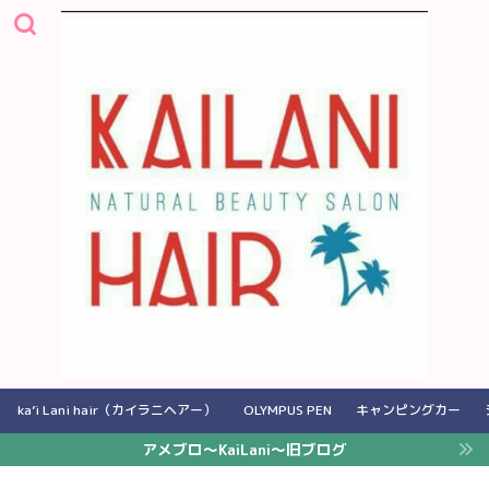
ka’i Lani hair（カイラニヘアー）
OLYMPUS PEN
キャンピングカー
アメブロ〜KaiLani〜旧ブログ