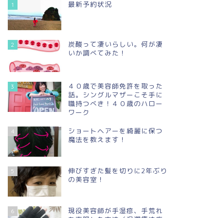
最新予約状況
1
炭酸って凄いらしい。何が凄
2
いか調べてみた！
４０歳で美容師免許を取った
3
話。シングルマザーこそ手に
職持つべき！４０歳のハロー
ワーク
ショートヘアーを綺麗に保つ
4
魔法を教えます！
伸びすぎた髪を切りに2年ぶり
5
の美容室！
現役美容師が手湿疹、手荒れ
6