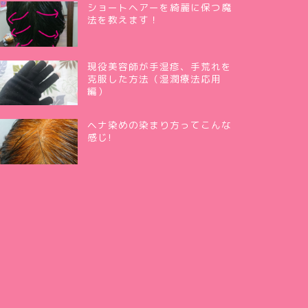
ショートヘアーを綺麗に保つ魔
法を教えます！
現役美容師が手湿疹、手荒れを
克服した方法（湿潤療法応用
編）
ヘナ染めの染まり方ってこんな
感じ!