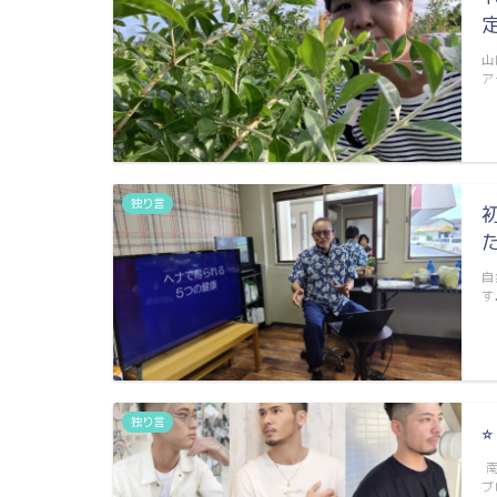
山
ア
独り言
自
す
独り言
南
ブ