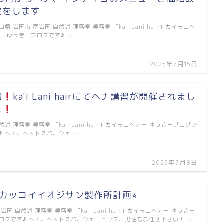
定をします
口県 岩国市 南岩国 自然派 理容室 美容室 「ka'i Lani hair」カイラニヘ
ー ゆっきーブログです♪ …
2025年7月15日
初
ka'i Lani hairにてヘナ講習が開催されまし
た
然派 理容室 美容室 「ka'i Lani hair」カイラニヘアー ゆっきーブログで
♪ ヘナ、ヘッドスパ、シェ …
2025年7月8日
⭐︎カッコイイオジサン製作所計画⭐︎
岩国 自然派 理容室 美容室 「ka'i Lani hair」カイラニヘアー ゆっきー
ログです♪ ヘナ、ヘッドスパ、シェービング、男性もお任せ下さい！ …