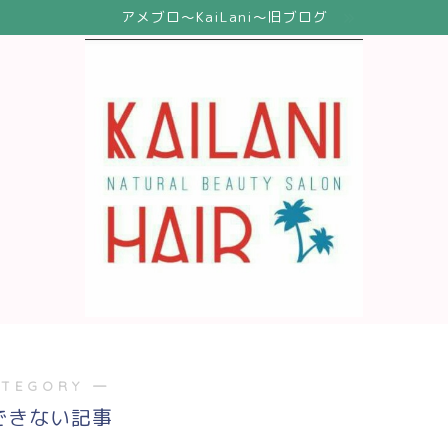
アメブロ〜KaiLani〜旧ブログ
ATEGORY ―
できない記事