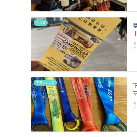
独り言
山
ア
マラソン大会
山
ア