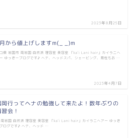
2023年8月25日
6月から値上げしますm(_ _)m
口県 岩国市 南岩国 自然派 理容室 美容室 「ka'i Lani hair」カイラニヘ
ー ゆっきーブログです♪ ヘナ、ヘッドスパ、シェービング、男性もお …
2023年4月7日
福岡行ってヘナの勉強して来たよ！数年ぶりの
講習会！
 南岩国 自然派 理容室 美容室 「ka'i Lani hair」カイラニヘアー ゆっき
ブログです♪ ヘナ、ヘッド …