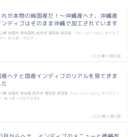
これが本物の純国産だ！〜沖縄産ヘナ、沖縄産
インディゴはそのまま沖縄で加工されています
口県 岩国市 南岩国町 自然派 理容室 美容室 「ka'i Lani hair」カイラニ
アー ゆっきーブログ …
2025年12月8日
国産ヘナと国産インディゴのリアルを見てきま
した
口県 岩国市 南岩国 自然派 理容室 美容室 「ka'i Lani hair」カイラニヘ
ー ゆっきーブログです♪ …
2025年12月2日
10月からヘナ、インディゴのメニューと価格改