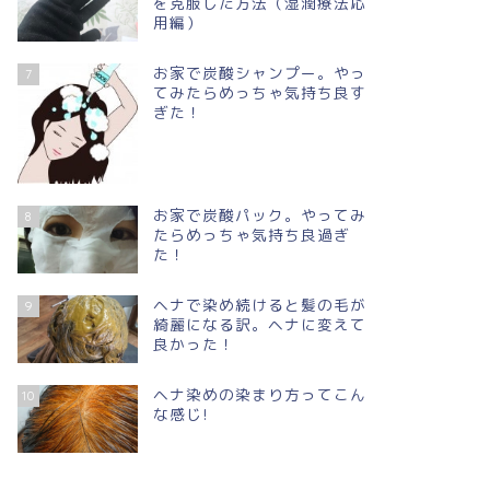
を克服した方法（湿潤療法応
用編）
お家で炭酸シャンプー。やっ
7
てみたらめっちゃ気持ち良す
ぎた！
お家で炭酸パック。やってみ
8
たらめっちゃ気持ち良過ぎ
た！
ヘナで染め続けると髪の毛が
9
綺麗になる訳。ヘナに変えて
良かった！
ヘナ染めの染まり方ってこん
10
な感じ!