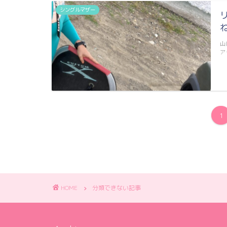
シングルマザー
山
ア
1
HOME
分類できない記事