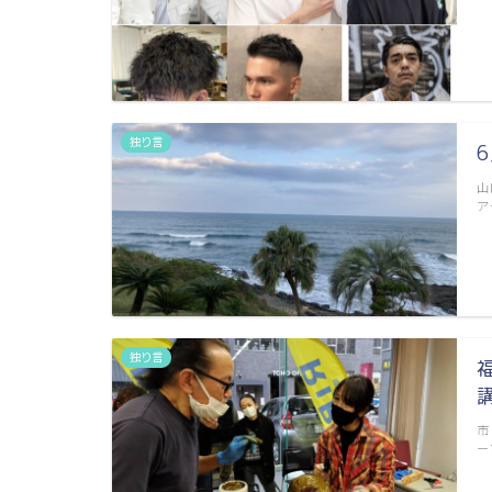
独り言
山
ア
独り言
市
ー