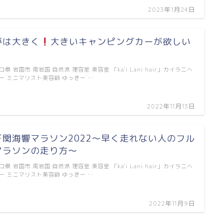
2023年1月24日
夢は大きく
大きいキャンピングカーが欲しい
口県 岩国市 南岩国 自然派 理容室 美容室 「ka'i Lani hair」カイラニヘ
ー ミニマリスト美容師 ゆっきー …
2022年11月13日
下関海響マラソン2022〜早く走れない人のフル
マラソンの走り方〜
口県 岩国市 南岩国 自然派 理容室 美容室 「ka'i Lani hair」カイラニヘ
ー ミニマリスト美容師 ゆっきー …
2022年11月9日