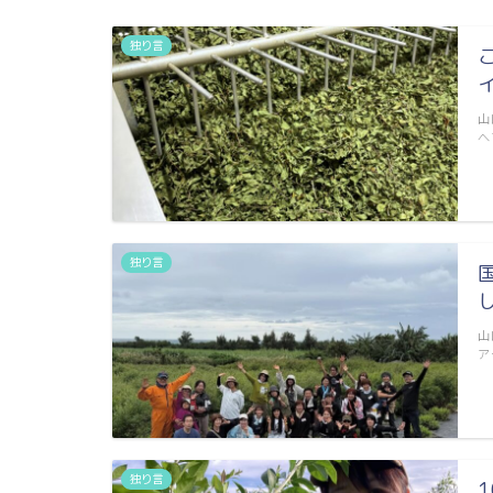
独り言
山
ヘ
独り言
山
ア
独り言