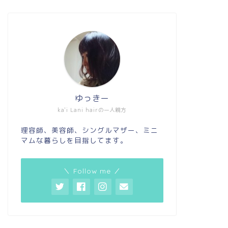
ゆっきー
ka'i Lani hairの一人親方
理容師、美容師、シングルマザー、ミニ
マムな暮らしを目指してます。
＼ Follow me ／