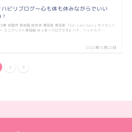
リハビリブログ〜心も体も休みながらでいい
ね！
口県 岩国市 南岩国 自然派 理容室 美容室 「ka'i Lani hair」カイラニヘ
ー ミニマリスト美容師 ゆっきーブログです♪ ヘナ、ヘッドスパ …
2022年10月22日
2
3