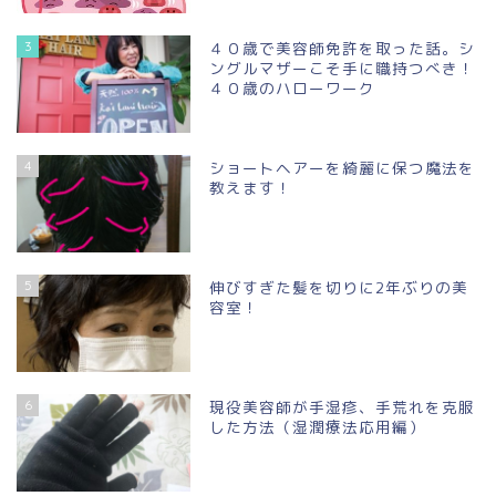
3
４０歳で美容師免許を取った話。シ
ングルマザーこそ手に職持つべき！
４０歳のハローワーク
4
ショートヘアーを綺麗に保つ魔法を
教えます！
5
伸びすぎた髪を切りに2年ぶりの美
容室！
6
現役美容師が手湿疹、手荒れを克服
した方法（湿潤療法応用編）