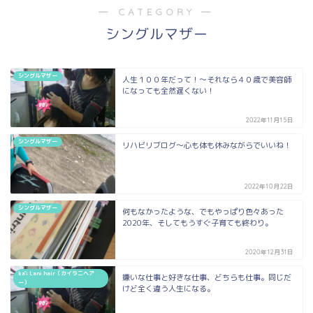
― CATEGORY ―
シングルマザー
シングルマザー
人生１００年だって！〜それなら４０歳で美容師
になっても全然遅くない！
2022年11月15日
シングルマザー
リハビリブログ〜心も体も休みながらでいいね！
2022年10月22日
シングルマザー
何もなかったような、でもやっぱり色々あった
2020年、そしてもうすぐ子育ても終わり。
2020年12月31日
ka'i Lani hair（カイラニヘア
嫌いな仕事と好きな仕事、どちらも仕事。同じだ
ー）
けど全く違う人生になる。