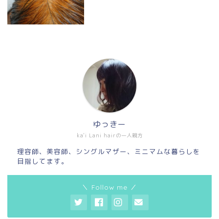
ゆっきー
ka'i Lani hairの一人親方
理容師、美容師、シングルマザー、ミニマムな暮らしを
目指してます。
＼ Follow me ／