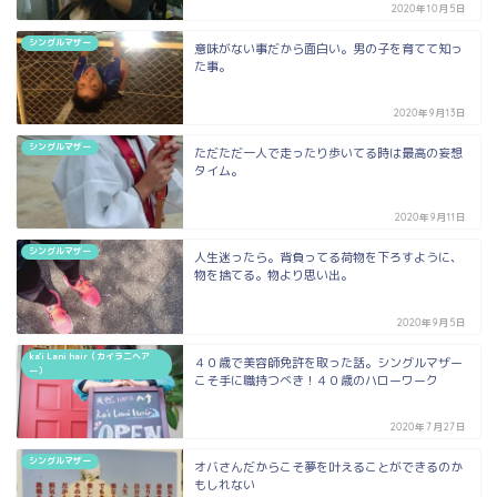
2020年10月5日
シングルマザー
意味がない事だから面白い。男の子を育てて知っ
た事。
2020年9月13日
シングルマザー
ただただ一人で走ったり歩いてる時は最高の妄想
タイム。
2020年9月11日
シングルマザー
人生迷ったら。背負ってる荷物を下ろすように、
物を捨てる。物より思い出。
2020年9月5日
ka'i Lani hair（カイラニヘア
４０歳で美容師免許を取った話。シングルマザー
ー）
こそ手に職持つべき！４０歳のハローワーク
2020年7月27日
シングルマザー
オバさんだからこそ夢を叶えることができるのか
もしれない