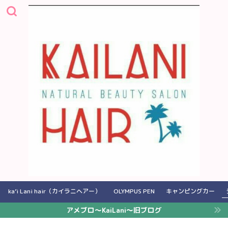
ka’i Lani hair（カイラニヘアー）
OLYMPUS PEN
キャンピングカー
アメブロ〜KaiLani〜旧ブログ