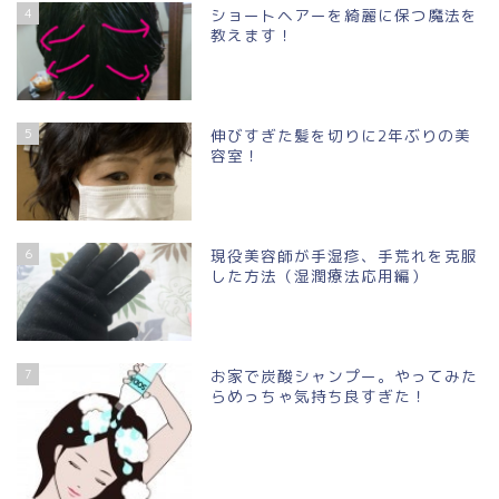
4
ショートヘアーを綺麗に保つ魔法を
教えます！
5
伸びすぎた髪を切りに2年ぶりの美
容室！
6
現役美容師が手湿疹、手荒れを克服
した方法（湿潤療法応用編）
7
お家で炭酸シャンプー。やってみた
らめっちゃ気持ち良すぎた！