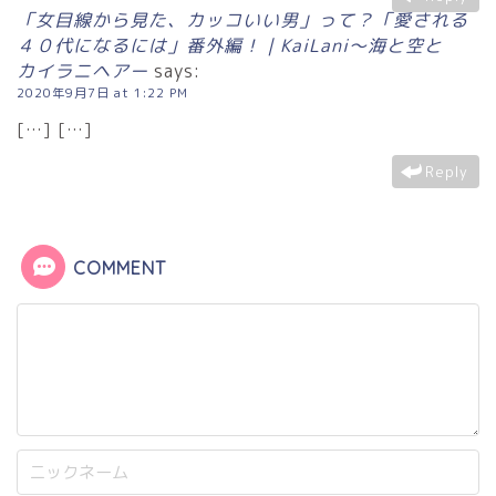
「女目線から見た、カッコいい男」って？「愛される
４０代になるには」番外編！｜KaiLani〜海と空と
カイラニヘアー
says:
2020年9月7日 at 1:22 PM
[…] […]
Reply
COMMENT