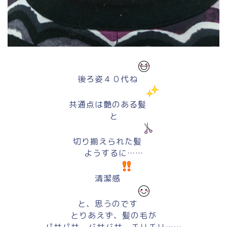
後ろ姿４０代ね
共通点は艶のある髪
と
切り揃えられた髪
ようするに……
清潔感
と、思うのです
とりあえず、髪の毛が
パサパサ、バサバサ、チリチリ……