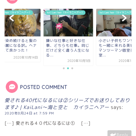
i Lani hair（カイラニヘアー）
ka'i Lani hair（カイラニヘアー）
ka'i Lani hair（カイラニヘアー
いな仕事と好きな仕
小さい子供もワンちゃん
ヘナで染め続けると
、どちらも仕事。同じ
も一緒に来れる美容室。
毛が綺麗になる訳。
けど全く違う人生にな
マンツーマン個室美容
に変えて良かった！
.
室...
2020年10
2020年10月5日
2020年11月12日
POSTED COMMENT
愛される40代になるには②シリーズでお送りしており
ます♪｜KaiLani〜海と空と カイラニヘアー
says:
2020年8月24日 at 7:59 PM
[…] 愛される４０代になるには① […]
Reply