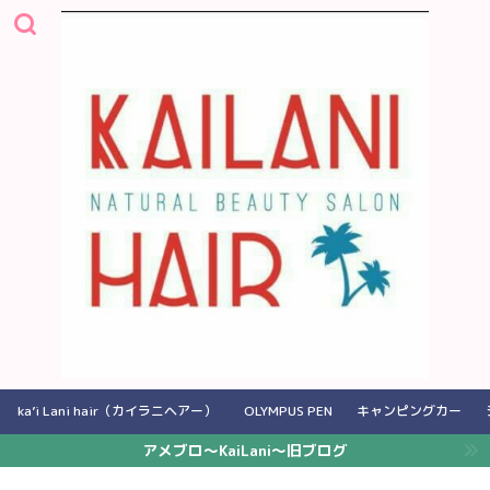
ka’i Lani hair（カイラニヘアー）
OLYMPUS PEN
キャンピングカー
アメブロ〜KaiLani〜旧ブログ