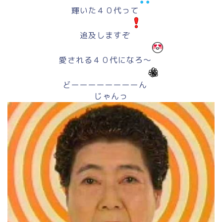
輝いた４０代って
追及しますぞ
愛される４０代になろ～
どーーーーーーーーん
じゃんっ