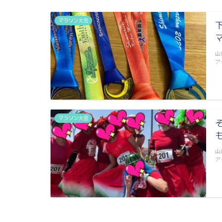
マラソン大会
山
ア
マラソン大会
山
ア