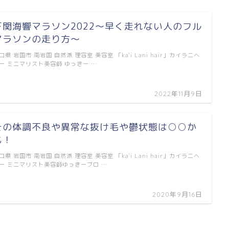
下関海響マラソン2022〜早く走れない人のフル
マラソンの走り方〜
口県 岩国市 南岩国 自然派 理容室 美容室 「ka'i Lani hair」カイラニヘ
ー ミニマリスト美容師 ゆっきー …
2022年11月9日
その体調不良や異常な抜け毛や鬱状態は○○か
も！
口県 岩国市 南岩国 自然派 理容室 美容室 「ka'i Lani hair」カイラニヘ
ー ミニマリスト美容師ゆっきーブロ …
2020年9月16日