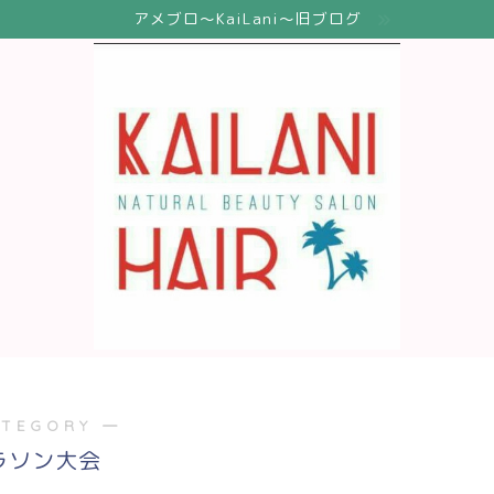
アメブロ〜KaiLani〜旧ブログ
ATEGORY ―
ラソン大会