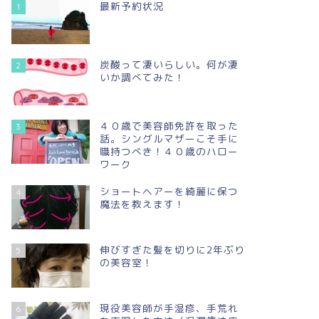
最新予約状況
1
炭酸って凄いらしい。何が凄
2
いか調べてみた！
４０歳で美容師免許を取った
3
話。シングルマザーこそ手に
職持つべき！４０歳のハロー
ワーク
ショートヘアーを綺麗に保つ
4
魔法を教えます！
伸びすぎた髪を切りに2年ぶり
5
の美容室！
現役美容師が手湿疹、手荒れ
6