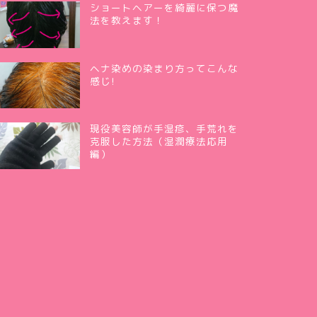
ショートヘアーを綺麗に保つ魔
法を教えます！
ヘナ染めの染まり方ってこんな
感じ!
現役美容師が手湿疹、手荒れを
克服した方法（湿潤療法応用
編）