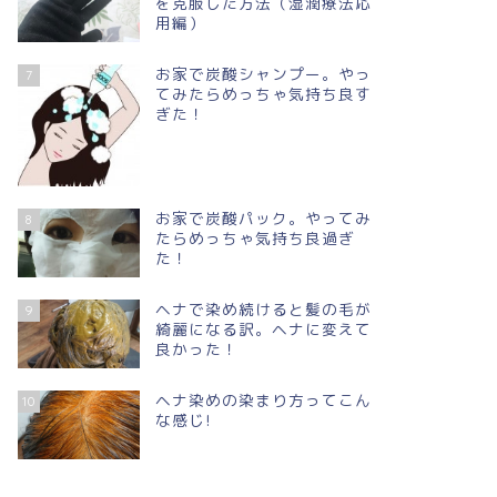
を克服した方法（湿潤療法応
用編）
お家で炭酸シャンプー。やっ
7
てみたらめっちゃ気持ち良す
ぎた！
お家で炭酸パック。やってみ
8
たらめっちゃ気持ち良過ぎ
た！
ヘナで染め続けると髪の毛が
9
綺麗になる訳。ヘナに変えて
良かった！
ヘナ染めの染まり方ってこん
10
な感じ!