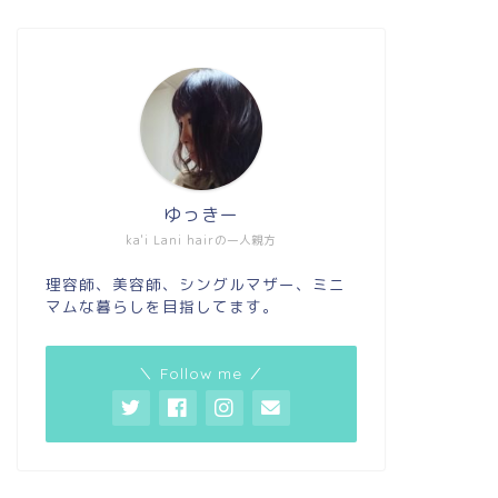
ゆっきー
ka'i Lani hairの一人親方
理容師、美容師、シングルマザー、ミニ
マムな暮らしを目指してます。
＼ Follow me ／