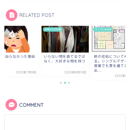
RELATED POST
に入りの物
ミニマムな生活
健康
らない物を捨てるでは
終の住処について考え
頭痛が治らなかった
く、大好きな物を持つ
る。シングルマザーで自
営業でも家を建てる事は
出...
2020年8月10日
2020年7
2020年8月16日
COMMENT