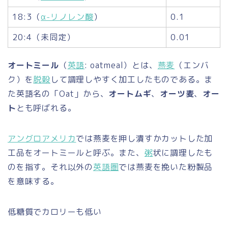
18:3（
α-リノレン酸
）
0.1
20:4（未同定）
0.01
オートミール
（
英語
:
oatmeal
）とは、
燕麦
（エンバ
ク）を
脱穀
して調理しやすく加工したものである。ま
た英語名の「Oat」から、
オートムギ
、
オーツ麦
、
オー
ト
とも呼ばれる。
アングロアメリカ
では燕麦を押し潰すかカットした加
工品をオートミールと呼ぶ。また、
粥
状に調理したも
のを指す。それ以外の
英語圏
では燕麦を挽いた粉製品
を意味する。
低糖質でカロリーも低い