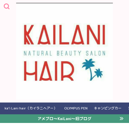
ka’i Lani hair（カイラニヘアー）
OLYMPUS PEN
キャンピングカー
アメブロ〜KaiLani〜旧ブログ