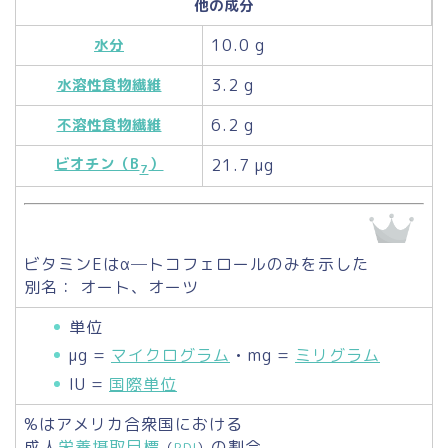
他の成分
10.0 g
水分
3.2 g
水溶性食物繊維
6.2 g
不溶性食物繊維
ビオチン（B
）
21.7 µg
7
ビタミンEはα─トコフェロールのみを示した
別名： オート、オーツ
単位
µg =
マイクログラム
• mg =
ミリグラム
IU =
国際単位
%はアメリカ合衆国における
成人
栄養摂取目標
の割合。
（
RDI
）