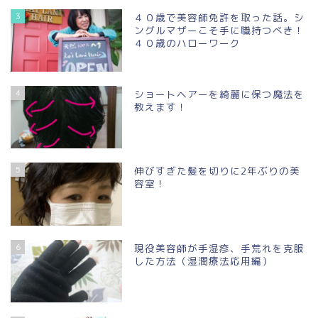
3
４０歳で美容師免許を取った話。シ
ングルマザーこそ手に職持つべき！
４０歳のハローワーク
4
ショートヘアーを綺麗に保つ魔法を
教えます！
5
伸びすぎた髪を切りに2年ぶりの美
容室！
6
現役美容師が手湿疹、手荒れを克服
した方法（湿潤療法応用編）