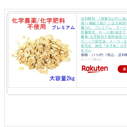
送料無料 3営業日以内に発
局TV番組で紹介 ご注文殺到
量2KG プレミアム オー
数量限定 お一人様3袋まで
農薬/化学肥料不使用栽培 OT
ガニック認定品 メーカー
直売店 現在「あす楽」は
ません
価格：2138円（税込、送料
0/7/31時点)
楽