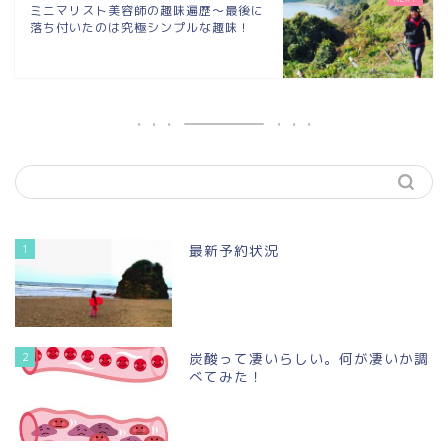
ミニマリスト美容師の趣味遍歴〜最後に
落ち付いたのは究極シンプルな趣味！
1
最新予約状況
2
炭酸って凄いらしい。何が凄いか調
べてみた！