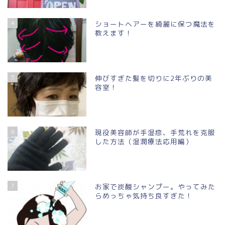
4
ショートヘアーを綺麗に保つ魔法を
教えます！
5
伸びすぎた髪を切りに2年ぶりの美
容室！
6
現役美容師が手湿疹、手荒れを克服
した方法（湿潤療法応用編）
7
お家で炭酸シャンプー。やってみた
らめっちゃ気持ち良すぎた！