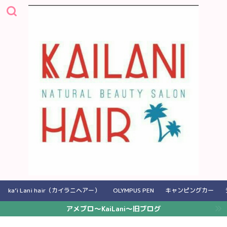
ka’i Lani hair（カイラニヘアー）
OLYMPUS PEN
キャンピングカー
アメブロ〜KaiLani〜旧ブログ