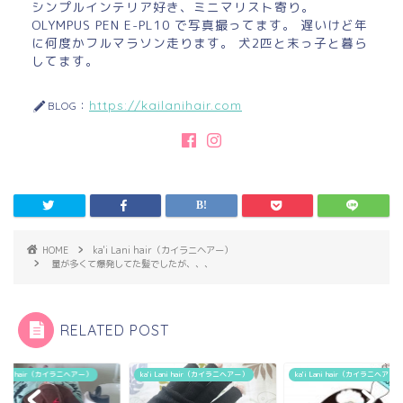
シンプルインテリア好き、ミニマリスト寄り。
OLYMPUS PEN E-PL10 で写真撮ってます。 遅いけど年
に何度かフルマラソン走ります。 犬2匹と末っ子と暮ら
してます。
https://kailanihair.com
BLOG：
HOME
ka'i Lani hair（カイラニヘアー）
量が多くて爆発してた髪でしたが、、、
RELATED POST
a'i Lani hair（カイラニヘアー）
ka'i Lani hair（カイラニヘアー）
ka'i Lani hair（カイラニヘ