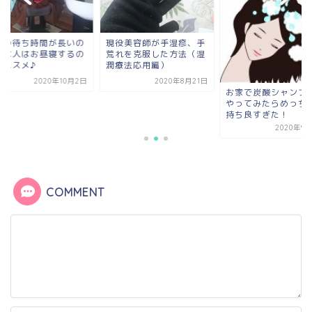
現役美容師が手湿疹、手
ヘナの待ち時間が
荒れを克服した方法（湿
が嫌な人はお昼寝
潤療法応用編）
もオススメ♪
2020年8月21日
2020年
お家で炭酸シャンプー。
やってみたらめっちゃ気
持ち良すぎた！
2020年9月10日
COMMENT