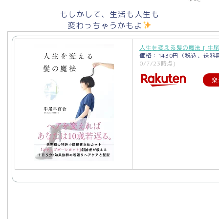
もしかして、生活も人生も
変わっちゃうかもよ
人生を変える髪の魔法 [ 牛尾
価格：1430円（税込、送料
0/7/23時点)
楽