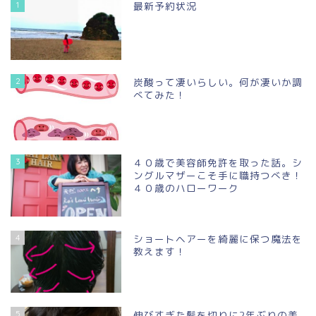
1
最新予約状況
2
炭酸って凄いらしい。何が凄いか調
べてみた！
3
４０歳で美容師免許を取った話。シ
ングルマザーこそ手に職持つべき！
４０歳のハローワーク
4
ショートヘアーを綺麗に保つ魔法を
教えます！
5
伸びすぎた髪を切りに2年ぶりの美