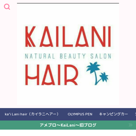
ka’i Lani hair（カイラニヘアー）
OLYMPUS PEN
キャンピングカー
アメブロ〜KaiLani〜旧ブログ