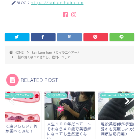
https://kailanihair.com
BLOG：
HOME
ka'i Lani hair（カイラニヘアー）
髪が薄くなってきたら、絶対こうして！
RELATED POST
（カイラニヘアー）
シングルマザー
ka'i Lani hair（カイラニヘアー）
k
人生１００年だって！〜
現役美容師が手湿疹、手
らしい。何
それなら４０歳で美容師
荒れを克服した方法（湿
てみた！
になっても全然遅くな
潤療法応用編）
い...