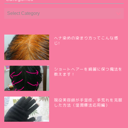
ヘナ染めの染まり方ってこんな感
じ!
ショートヘアーを綺麗に保つ魔法を
教えます！
現役美容師が手湿疹、手荒れを克服
した方法（湿潤療法応用編）