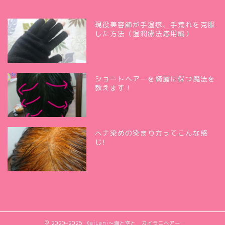
現役美容師が手湿疹、手荒れを克服
した方法（湿潤療法応用編）
ショートヘアーを綺麗に保つ魔法を
教えます！
ヘナ染めの染まり方ってこんな感
じ!
2020–2026 KaiLani〜海と空と カイラニヘアー