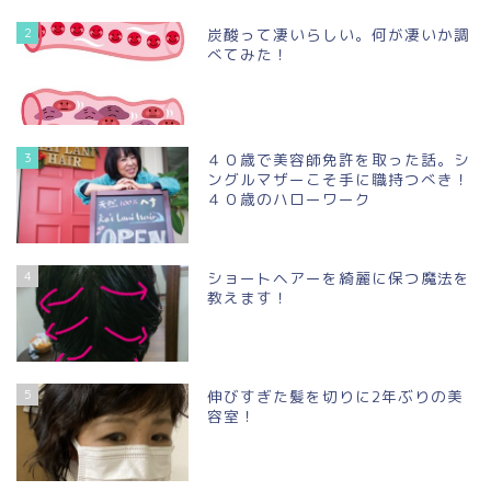
2
炭酸って凄いらしい。何が凄いか調
べてみた！
3
４０歳で美容師免許を取った話。シ
ングルマザーこそ手に職持つべき！
４０歳のハローワーク
4
ショートヘアーを綺麗に保つ魔法を
教えます！
5
伸びすぎた髪を切りに2年ぶりの美
容室！