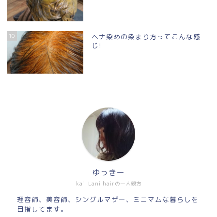
10
ヘナ染めの染まり方ってこんな感
じ!
ゆっきー
ka'i Lani hairの一人親方
理容師、美容師、シングルマザー、ミニマムな暮らしを
目指してます。