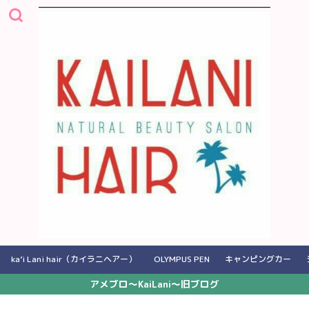
ka’i Lani hair（カイラニヘアー）
OLYMPUS PEN
キャンピングカー
アメブロ〜KaiLani〜旧ブログ