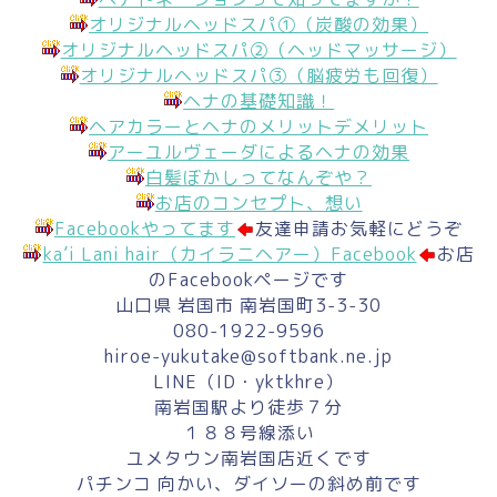
オリジナルヘッドスパ①（炭酸の効果）
オリジナルヘッドスパ②（ヘッドマッサージ）
オリジナルヘッドスパ③（脳疲労も回復）
ヘナの基礎知識！
ヘアカラーとヘナのメリットデメリット
アーユルヴェーダによるヘナの効果
白髪ぼかしってなんぞや？
お店のコンセプト、想い
Facebookやってます
友達申請お気軽にどうぞ
ka’i Lani hair（カイラニヘアー）Facebook
お店
のFacebookページです
山口県 岩国市 南岩国町3-3-30
080-1922-9596
hiroe-yukutake@softbank.ne.jp
LINE（ID・yktkhre）
南岩国駅より徒歩７分
１８８号線添い
ユメタウン南岩国店近くです
パチンコ 向かい、ダイソーの斜め前です