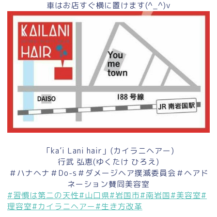
車はお店すぐ横に置けます(^_^)v
「ka’i Lani hair」(カイラニヘアー)
行武 弘恵(ゆくたけ ひろえ)
＃ハナヘナ＃Do-s＃ダメージヘア撲滅委員会＃ヘアド
ネーション賛同美容室
#習慣は第二の天性
#山口県
#岩国市
#南岩国
#美容室
#
理容室
#カイラニヘアー
#生き方改革