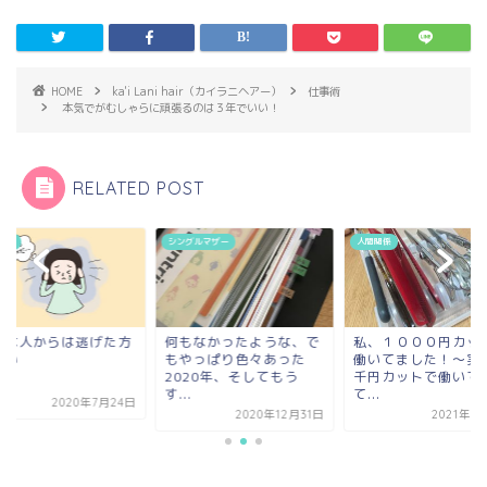
HOME
ka'i Lani hair（カイラニヘアー）
仕事術
本気でがむしゃらに頑張るのは３年でいい！
RELATED POST
グルマザー
人間関係
人間関係
もなかったような、で
私、１０００円カットで
苦手な人からは逃げ
やっぱり色々あった
働いてました！〜実際、
がいい
020年、そしてもう
千円カットで働いてみ
.
て...
2020年7月
2020年12月31日
2021年9月13日