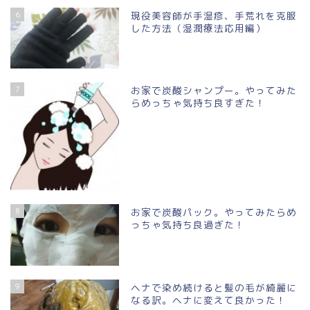
6
現役美容師が手湿疹、手荒れを克服
した方法（湿潤療法応用編）
7
お家で炭酸シャンプー。やってみた
らめっちゃ気持ち良すぎた！
8
お家で炭酸パック。やってみたらめ
っちゃ気持ち良過ぎた！
9
ヘナで染め続けると髪の毛が綺麗に
なる訳。ヘナに変えて良かった！